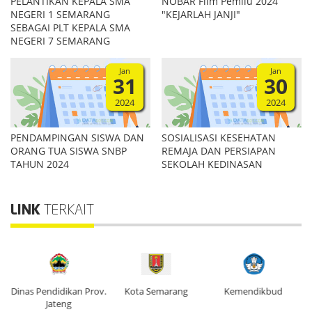
PELANTIKAN KEPALA SMA
NOBAR Film Pemilu 2024
NEGERI 1 SEMARANG
"KEJARLAH JANJI"
SEBAGAI PLT KEPALA SMA
NEGERI 7 SEMARANG
Jan
Jan
31
30
2024
2024
PENDAMPINGAN SISWA DAN
SOSIALISASI KESEHATAN
ORANG TUA SISWA SNBP
REMAJA DAN PERSIAPAN
TAHUN 2024
SEKOLAH KEDINASAN
LINK
TERKAIT
Dinas Pendidikan Prov.
Kota Semarang
Kemendikbud
Di
Jateng