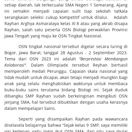
setiap daerah, tak terkecualai SMA Negeri 1 Semarang. Ajang
ini semakin menjadi capaian sulit tiap sekolah tatkala
serangkaian seleksi cukup kompetitif untuk dilalui. Adalah
Rayhan Arghya Asmaralaya kelas XI 8 atau yang akrab disapa
Rayhan, salah satu peserta OSN Biologi perwakilan Provinsi
Jawa Tengah yang maju ke OSN Tingkat Nasional.
OSN tingkat nasional tersebut digelar secara luring di
Bogor, Jawa Barat, tanggal 28 Agustus - 2 September 2023.
Tema dari OSN 2023 ini adalah
"Berprestasi Membangun
Kolaborasi".
Dalam Olimpiade tersebut Reyhan berhasil
memperoleh medali Perunggu. Capaian skala nasional yang
tidak mudah untuk dicapai, akan tetapi menjadi mungkin bagi
anak yang selalu menghabiskan waktunya untuk membaca
buku-buku sains terutama bidang Biologi ini. Sejak duduk
dibangku SMP Rayhan sudah berkeinginan mengikuti OSN
jenjang SMA, hal tersebut dibuktikan dengan usaha kerasnya
dalam mempelajari Sains.
Seperti yang disampaikan Rayhan pada wawancara
diselasela belajarnya bahwa “Sejak kelas 9 SMP, saya memiliki
visi kedepan yaitu ingin ikut OSN SMA, dari situ saya mulai