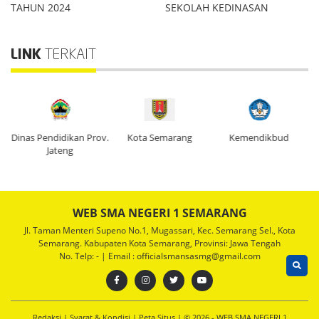
TAHUN 2024
SEKOLAH KEDINASAN
LINK
TERKAIT
Dinas Pendidikan Prov.
Kota Semarang
Kemendikbud
Di
Jateng
WEB SMA NEGERI 1 SEMARANG
Jl. Taman Menteri Supeno No.1, Mugassari, Kec. Semarang Sel., Kota
Semarang. Kabupaten Kota Semarang, Provinsi: Jawa Tengah
No. Telp: - | Email : officialsmansasmg@gmail.com
Redaksi
|
Syarat & Kondisi
|
Peta Situs
| © 2026 - WEB SMA NEGERI 1