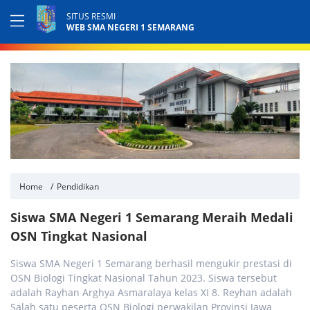
SITUS RESMI
WEB SMA NEGERI 1 SEMARANG
Home
Pendidikan
Siswa SMA Negeri 1 Semarang Meraih Medali
OSN Tingkat Nasional
Siswa SMA Negeri 1 Semarang berhasil mengukir prestasi di
OSN Biologi Tingkat Nasional Tahun 2023. Siswa tersebut
adalah Rayhan Arghya Asmaralaya kelas XI 8. Reyhan adalah
Salah satu peserta OSN Biologi perwakilan Provinsi Jawa