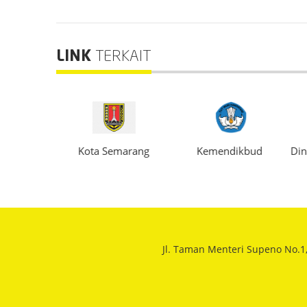
LINK
TERKAIT
dikan Prov.
Kota Semarang
Kemendikbud
Din
eng
Jl. Taman Menteri Supeno No.1