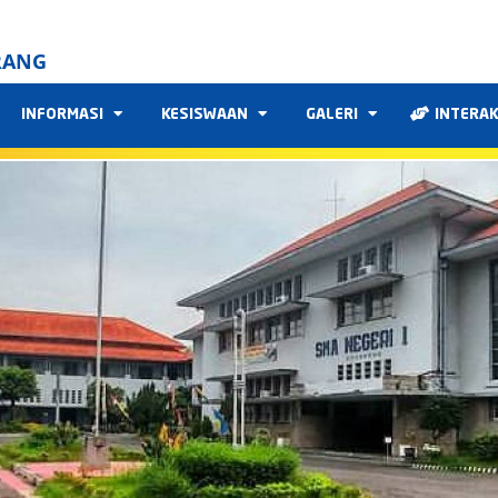
RANG
INFORMASI
KESISWAAN
GALERI
INTERA