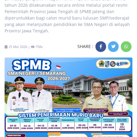
tahun 2026 dilaksanakan secara online melalui portal resmi
Pemerintah Provinsi Jawa Tengah di SPMB Jateng dan
diperuntukkan bagi calon murid baru lulusan SMP/sederajat
yang akan melanjutkan pendidikan ke SMA Negeri di wilayah
Provinsi Jawa Tengah.
SHARE :
25 Mei 2026 |
758x