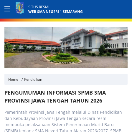
SITUS RESMI
WEB SMA NEGERI 1 SEMARANG
Home
Pendidikan
PENGUMUMAN INFORMASI SPMB SMA
PROVINSI JAWA TENGAH TAHUN 2026
Pemerintah Provinsi Jawa Tengah melalui Dinas Pendidikan
dan Kebudayaan Provinsi Jawa Tengah secara resmi
membuka pelaksanaan Sistem Penerimaan Murid Baru
(SPMB) jenjang SMA Negeri Tahun Ajaran 2026/2027. SPMB