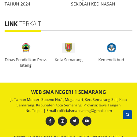
TAHUN 2024
SEKOLAH KEDINASAN
LINK
TERKAIT
Dinas Pendidikan Prov.
Kota Semarang
Kemendikbud
Di
Jateng
WEB SMA NEGERI 1 SEMARANG
Jl. Taman Menteri Supeno No.1, Mugassari, Kec. Semarang Sel., Kota
Semarang. Kabupaten Kota Semarang, Provinsi: Jawa Tengah
No. Telp: - | Email : officialsmansasmg@gmail.com
Redaksi
|
Syarat & Kondisi
|
Peta Situs
| © 2026 - WEB SMA NEGERI 1