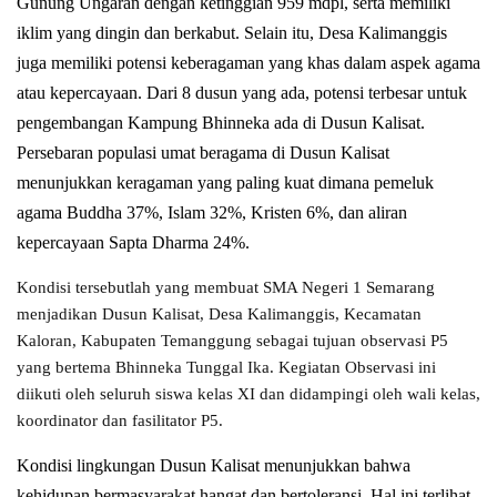
Gunung Ungaran dengan ketinggian 959 mdpl, serta memiliki
iklim yang dingin dan berkabut. Selain itu, Desa Kalimanggis
juga memiliki potensi keberagaman yang khas dalam aspek agama
atau kepercayaan. Dari 8 dusun yang ada, potensi terbesar untuk
pengembangan Kampung Bhinneka ada di Dusun Kalisat.
Persebaran populasi umat beragama di Dusun Kalisat
menunjukkan keragaman yang paling kuat dimana pemeluk
agama Buddha 37%, Islam 32%, Kristen 6%, dan aliran
kepercayaan Sapta Dharma 24%.
Kondisi tersebutlah yang membuat SMA Negeri 1 Semarang
menjadikan Dusun Kalisat, Desa Kalimanggis, Kecamatan
Kaloran, Kabupaten Temanggung sebagai tujuan observasi P5
yang bertema Bhinneka Tunggal Ika. Kegiatan Observasi ini
diikuti oleh seluruh siswa kelas XI dan didampingi oleh wali kelas,
koordinator dan fasilitator P5.
Kondisi lingkungan Dusun Kalisat menunjukkan bahwa
kehidupan bermasyarakat hangat dan bertoleransi. Hal ini terlihat