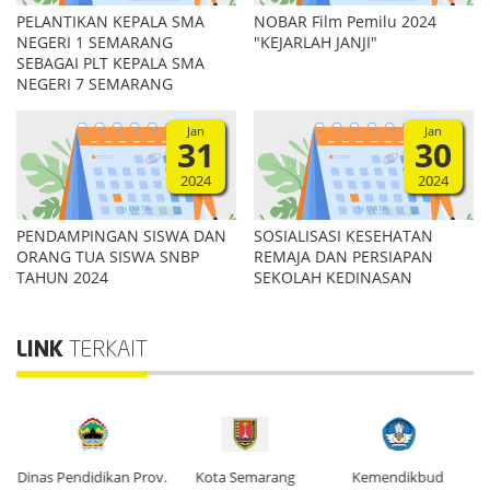
PELANTIKAN KEPALA SMA
NOBAR Film Pemilu 2024
NEGERI 1 SEMARANG
"KEJARLAH JANJI"
SEBAGAI PLT KEPALA SMA
NEGERI 7 SEMARANG
Jan
Jan
31
30
2024
2024
PENDAMPINGAN SISWA DAN
SOSIALISASI KESEHATAN
ORANG TUA SISWA SNBP
REMAJA DAN PERSIAPAN
TAHUN 2024
SEKOLAH KEDINASAN
LINK
TERKAIT
Dinas Pendidikan Prov.
Kota Semarang
Kemendikbud
Di