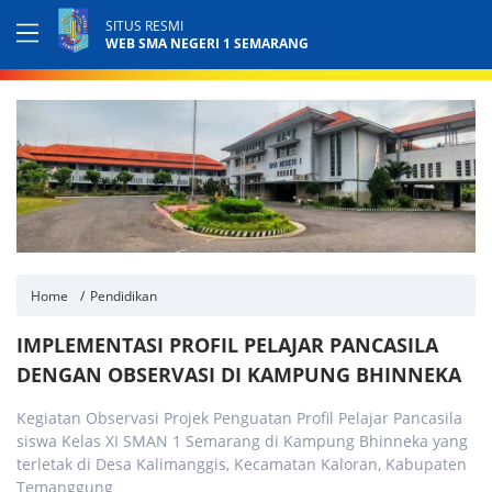
SITUS RESMI
WEB SMA NEGERI 1 SEMARANG
Home
Pendidikan
IMPLEMENTASI PROFIL PELAJAR PANCASILA
DENGAN OBSERVASI DI KAMPUNG BHINNEKA
Kegiatan Observasi Projek Penguatan Profil Pelajar Pancasila
siswa Kelas XI SMAN 1 Semarang di Kampung Bhinneka yang
terletak di Desa Kalimanggis, Kecamatan Kaloran, Kabupaten
Temanggung