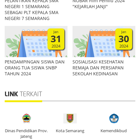
PELANTIKAN KEPALA SMA
NOBAR Film Pemilu 2024
NEGERI 1 SEMARANG
"KEJARLAH JANJI"
SEBAGAI PLT KEPALA SMA
NEGERI 7 SEMARANG
Jan
Jan
31
30
2024
2024
PENDAMPINGAN SISWA DAN
SOSIALISASI KESEHATAN
ORANG TUA SISWA SNBP
REMAJA DAN PERSIAPAN
TAHUN 2024
SEKOLAH KEDINASAN
LINK
TERKAIT
Dinas Pendidikan Prov.
Kota Semarang
Kemendikbud
Di
Jateng