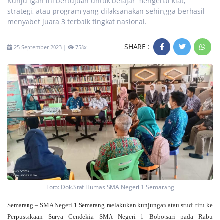
Kunjungan ini bertujuan untuk belajar mengenai kiat,
strategi, atau program yang dilaksanakan sehingga berhasil
menyabet juara 3 terbaik tingkat nasional.
SHARE :
25 September 2023 |
758x
Foto: Dok.Staf Humas SMA Negeri 1 Semarang
Semarang – SMA Negeri 1 Semarang melakukan kunjungan atau studi tiru ke
Perpustakaan Surya Cendekia SMA Negeri 1 Bobotsari pada Rabu